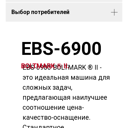
Выбор потребителей
EBS-6900
BOLTMARK ® II.
EBS-6900 BOLTMARK ® II -
это идеальная машина для
сложных задач,
предлагающая наилучшее
соотношение цена-
качество-оснащение.
Стандартное