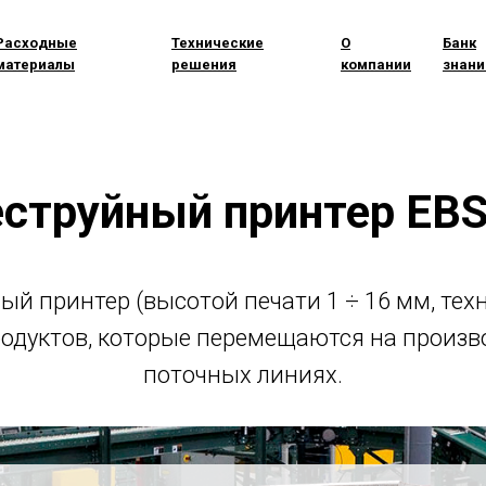
Расходные
Технические
О
Банк
материалы
решения
компании
знани
струйный принтер EB
МЕНЮ
 принтер (высотой печати 1 ÷ 16 мм, техно
одуктов, которые перемещаются на произв
поточных линиях.