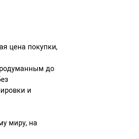
ая цена покупки,
 продуманным до
без
ировки и
у миру, на