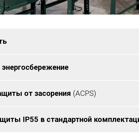
ть
и энергосбережение
ащиты от засорения
(ACPS)
ащиты IP55 в стандартной комплектац