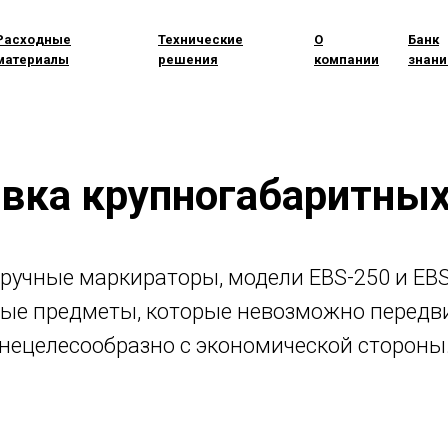
Расходные
Технические
О
Банк
материалы
решения
компании
знани
вка крупногабаритных
МЕНЮ
учные маркираторы, модели EBS-250 и EB
е предметы, которые невозможно передвига
нецелесообразно с экономической стороны