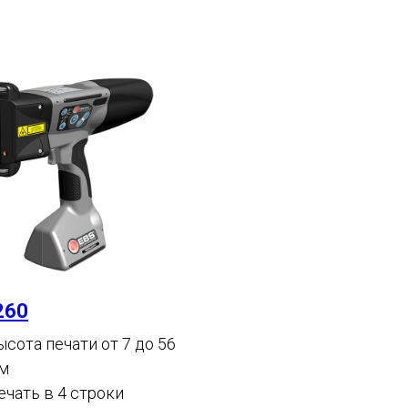
260
ысота печати от 7 до 56
м
ечать в 4 строки